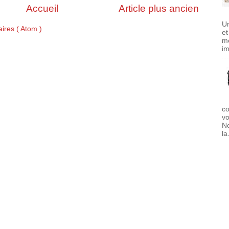
Accueil
Article plus ancien
Un
ires ( Atom )
et
me
im
co
vo
No
la.