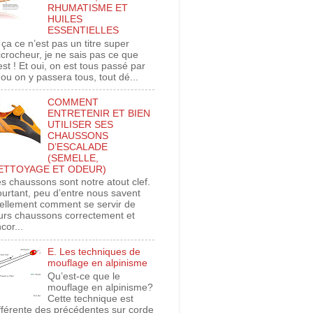
RHUMATISME ET
HUILES
ESSENTIELLES
 ça ce n’est pas un titre super
crocheur, je ne sais pas ce que
est ! Et oui, on est tous passé par
 ou on y passera tous, tout dé...
COMMENT
ENTRETENIR ET BIEN
UTILISER SES
CHAUSSONS
D’ESCALADE
(SEMELLE,
ETTOYAGE ET ODEUR)
s chaussons sont notre atout clef.
urtant, peu d’entre nous savent
ellement comment se servir de
urs chaussons correctement et
cor...
E. Les techniques de
mouflage en alpinisme
Qu’est-ce que le
mouflage en alpinisme?
Cette technique est
fférente des précédentes sur corde