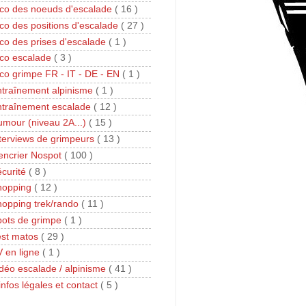
co des noeuds d'escalade
( 16 )
co des positions d'escalade
( 27 )
co des prises d'escalade
( 1 )
ico escalade
( 3 )
co grimpe FR - IT - DE - EN
( 1 )
traînement alpinisme
( 1 )
ntraînement escalade
( 12 )
mour (niveau 2A...)
( 15 )
terviews de grimpeurs
( 13 )
encrier Nospot
( 100 )
curité
( 8 )
hopping
( 12 )
opping trek/rando
( 11 )
pots de grimpe
( 1 )
est matos
( 29 )
 en ligne
( 1 )
déo escalade / alpinisme
( 41 )
infos légales et contact
( 5 )