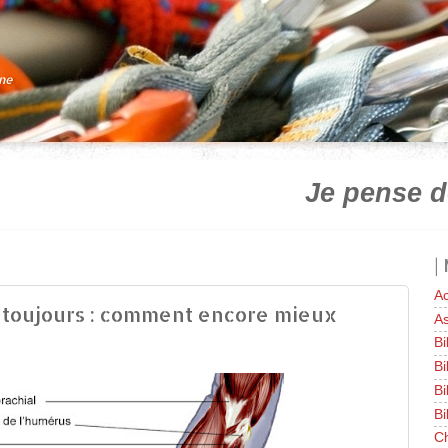
gne
Je pense d
|
Ac
 toujours : comment encore mieux
As
Bi
Bi
Bi
Bi
Ch