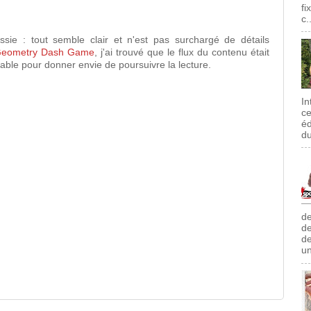
fi
c.
sie : tout semble clair et n'est pas surchargé de détails
eometry Dash Game
, j'ai trouvé que le flux du contenu était
able pour donner envie de poursuivre la lecture.
In
ce
éd
du
de
de
de
un