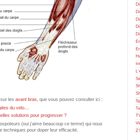
Di
Di
Di
D
Di
En
E
Hu
In
L'
Sé
S
Sh
 sur les
avant bras
, que vous pouvez consulter ici :
S
aites du vélo…
T
uelles solutions pour progresser ?
TV
Vi
spoteurs (oui j'aime beaucoup ce terme) qui nous
e techniques pour doper leur efficacité.
Z'