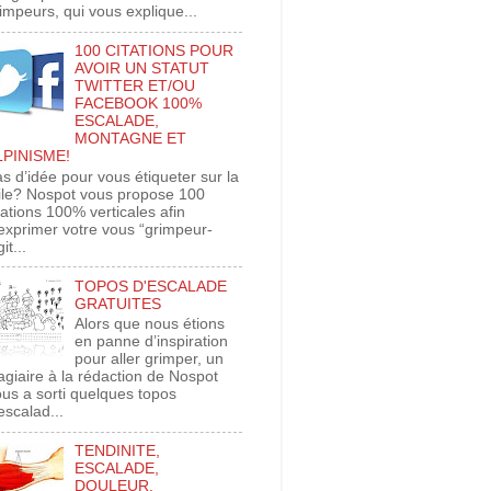
impeurs, qui vous explique...
100 CITATIONS POUR
AVOIR UN STATUT
TWITTER ET/OU
FACEBOOK 100%
ESCALADE,
MONTAGNE ET
LPINISME!
s d’idée pour vous étiqueter sur la
ile? Nospot vous propose 100
tations 100% verticales afin
exprimer votre vous “grimpeur-
git...
TOPOS D'ESCALADE
GRATUITES
Alors que nous étions
en panne d’inspiration
pour aller grimper, un
agiaire à la rédaction de Nospot
us a sorti quelques topos
escalad...
TENDINITE,
ESCALADE,
DOULEUR,