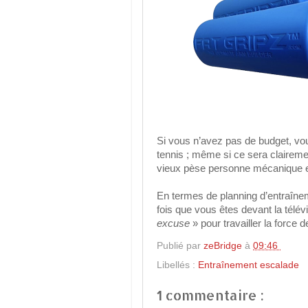
Si vous n’avez pas de budget, vou
tennis ; même si ce sera clairem
vieux pèse personne mécanique e
En termes de planning d’entraînem
fois que vous êtes devant la télévi
excuse
» pour travailler la forc
Publié par
zeBridge
à
09:46
Libellés :
Entraînement escalade
1 commentaire :