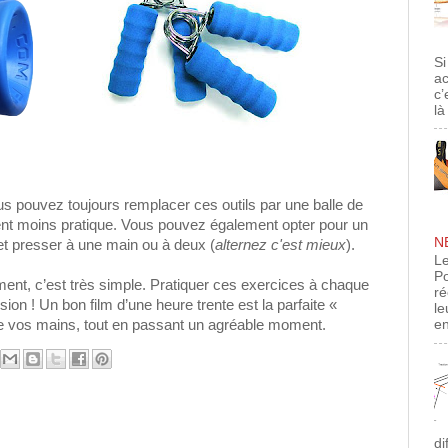
Si
ac
c’
là
s pouvez toujours remplacer ces outils par une balle de
ent moins pratique. Vous pouvez également opter pour un
N
t presser à une main ou à deux (
alternez c'est mieux
).
Le
Po
ent, c’est très simple. Pratiquer ces exercices à chaque
ré
sion ! Un bon film d’une heure trente est la parfaite «
le
e de vos mains, tout en passant un agréable moment.
en
di