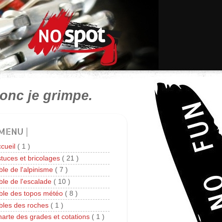
onc je grimpe.
 MENU |
cueil
( 1 )
tuces et bricolages
( 21 )
ble de l'alpinisme
( 7 )
ble de l'escalade
( 10 )
ble des topos météo
( 8 )
bles des roches
( 1 )
arte des grades et cotations
( 1 )