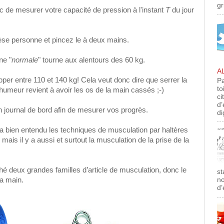
gr
nc de mesurer votre capacité de pression à l'instant
T
du jour
èse personne et pincez le à deux mains.
ne "
normale
" tourne aux alentours des 60 kg.
A
per entre 110 et 140 kg! Cela veut donc dire que serrer la
Pa
to
umeur revient à avoir les os de la main cassés ;-)
ci
d’
un journal de bord afin de mesurer vos progrès.
di
 y a bien entendu les techniques de musculation par haltères
mais il y a aussi et surtout la musculation de la prise de la
rché deux grandes familles d’article de musculation, donc le
st
no
la main.
d’