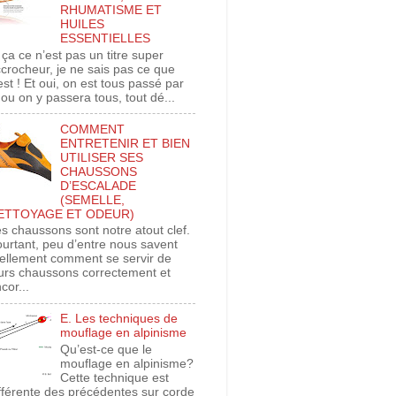
RHUMATISME ET
HUILES
ESSENTIELLES
 ça ce n’est pas un titre super
crocheur, je ne sais pas ce que
est ! Et oui, on est tous passé par
 ou on y passera tous, tout dé...
COMMENT
ENTRETENIR ET BIEN
UTILISER SES
CHAUSSONS
D’ESCALADE
(SEMELLE,
ETTOYAGE ET ODEUR)
s chaussons sont notre atout clef.
urtant, peu d’entre nous savent
ellement comment se servir de
urs chaussons correctement et
cor...
E. Les techniques de
mouflage en alpinisme
Qu’est-ce que le
mouflage en alpinisme?
Cette technique est
fférente des précédentes sur corde