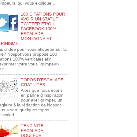
impeurs, qui vous explique...
100 CITATIONS POUR
AVOIR UN STATUT
TWITTER ET/OU
FACEBOOK 100%
ESCALADE,
MONTAGNE ET
LPINISME!
s d’idée pour vous étiqueter sur la
ile? Nospot vous propose 100
tations 100% verticales afin
exprimer votre vous “grimpeur-
git...
TOPOS D'ESCALADE
GRATUITES
Alors que nous étions
en panne d’inspiration
pour aller grimper, un
agiaire à la rédaction de Nospot
us a sorti quelques topos
escalad...
TENDINITE,
ESCALADE,
DOULEUR,