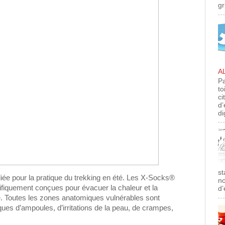
gr
A
Pa
to
ci
d’
di
st
diée pour la pratique du trekking en été. Les X-Socks®
no
ifiquement conçues pour évacuer la chaleur et la
d’
e. Toutes les zones anatomiques vulnérables sont
sques d’ampoules, d’irritations de la peau, de crampes,