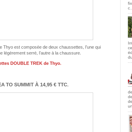
fi
c.
In
e Thyo est composée de deux chaussettes, l’une qui
ce
éd
e légèrement serré, l’autre à la chaussure.
du
settes DOUBLE TREK de Thyo.
 TO SUMMIT À 14,95 € TTC.
de
de
de
un