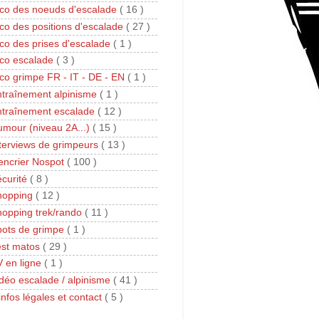
co des noeuds d'escalade
( 16 )
co des positions d'escalade
( 27 )
co des prises d'escalade
( 1 )
ico escalade
( 3 )
co grimpe FR - IT - DE - EN
( 1 )
traînement alpinisme
( 1 )
ntraînement escalade
( 12 )
mour (niveau 2A...)
( 15 )
terviews de grimpeurs
( 13 )
encrier Nospot
( 100 )
curité
( 8 )
hopping
( 12 )
opping trek/rando
( 11 )
pots de grimpe
( 1 )
est matos
( 29 )
 en ligne
( 1 )
déo escalade / alpinisme
( 41 )
infos légales et contact
( 5 )