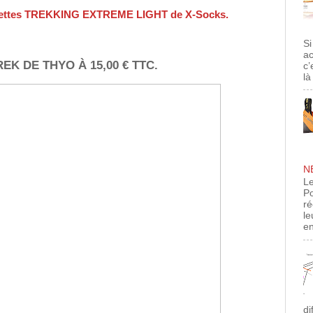
ssettes TREKKING EXTREME LIGHT de X-Socks.
Si
ac
K DE THYO À 15,00 € TTC.
c’
là
N
Le
Po
ré
le
en
di