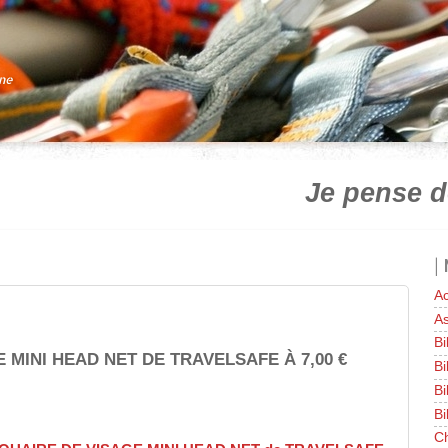
gne
Je pense d
|
Ac
As
Bi
 MINI HEAD NET DE TRAVELSAFE À 7,00 €
Bi
Bi
Bi
Ch