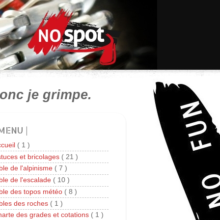
onc je grimpe.
 MENU |
cueil
( 1 )
tuces et bricolages
( 21 )
ble de l'alpinisme
( 7 )
ble de l'escalade
( 10 )
ble des topos météo
( 8 )
bles des roches
( 1 )
arte des grades et cotations
( 1 )