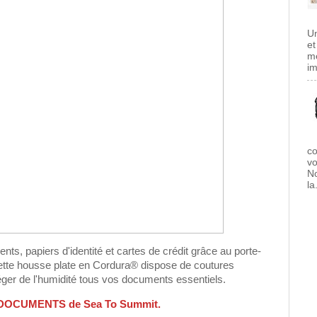
Un
et
me
im
co
vo
No
la.
ts, papiers d'identité et cartes de crédit grâce au porte-
te housse plate en Cordura® dispose de coutures
éger de l'humidité tous vos documents essentiels.
 DOCUMENTS de Sea To Summit.