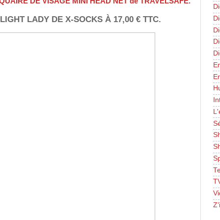
TIQUAIRE DE VISAGE MINI HEAD NET de TRAVELSAFE.
Di
IGHT LADY DE X-SOCKS À 17,00 € TTC.
Di
Di
D
Di
En
E
Hu
In
L'
Sé
S
Sh
S
T
TV
Vi
Z'